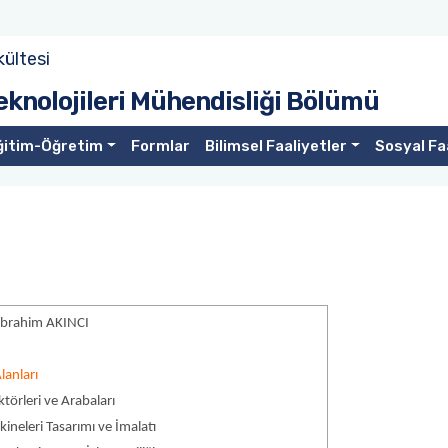
kültesi
eknolojileri Mühendisliği Bölümü
ğitim-Öğretim
Formlar
Bilimsel Faaliyetler
Sosyal Fa
 İbrahim AKINCI
lanları
ktörleri ve Arabaları
ineleri Tasarımı ve İmalatı