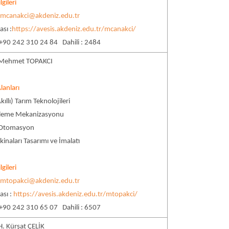
lgileri
:
mcanakci@akdeniz.edu.tr
sı :
https://avesis.akdeniz.edu.tr/mcanakci/
 +90 242 310 24 84 Dahili : 2484
. Mehmet TOPAKCI
lanları
ıllı) Tarım Teknolojileri
şleme Mekanizasyonu
 Otomasyon
inaları Tasarımı ve İmalatı
lgileri
:
mtopakci@akdeniz.edu.tr
ası :
https://avesis.akdeniz.edu.tr/mtopakci/
 +90 242 310 65 07 Dahili : 6507
 H. Kürşat ÇELİK