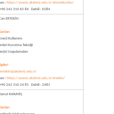
ası :
https://avesis.akdeniz.edu.tr/ahmetkurklu/
 +90 242 310 65 84 Dahili : 6584
 Can ERTEKİN
lanları
nerji Kullanımı
nleri Kurutma Tekniği
rjisi Uygulamaları
lgileri
:
ertekin@akdeniz.edu.tr
ası :
https://avesis.akdeniz.edu.tr/ertekin/
 +90 242 310 24 81 Dahili : 2481
. Davut KARAYEL
lanları