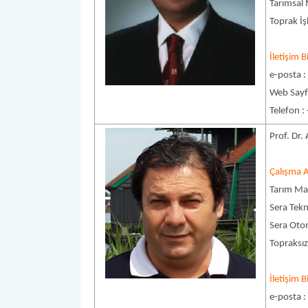
Tarımsal 
Toprak İ
İletişim Bi
e-posta 
Web Sayf
Telefon :
Prof. Dr
Çalışma A
Tarım Mak
Sera Tekn
Sera Ot
Topraksız
İletişim Bi
e-posta 