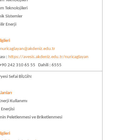
rım Teknolojileri
ım Teknolojileri
ik Sistemler
lir Enerji
lgileri
:
nuricaglayan@akdeniz.edu.tr
ası :
https://avesis.akdeniz.edu.tr/nuricaglayan
 +90 242 310 65 55 Dahili : 6555
Üyesi Sefai BİLGİN
lanları
nerji Kullanımı
 Enerjisi
nin Peletlenmesi ve Briketlenmesi
lgileri