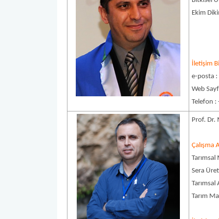
Bitkisel
Ekim Dik
İletişim Bi
e-posta 
Web Sayf
Telefon :
Prof. Dr
Çalışma A
Tarımsal 
Sera Üre
Tarımsal 
Tarım Mak