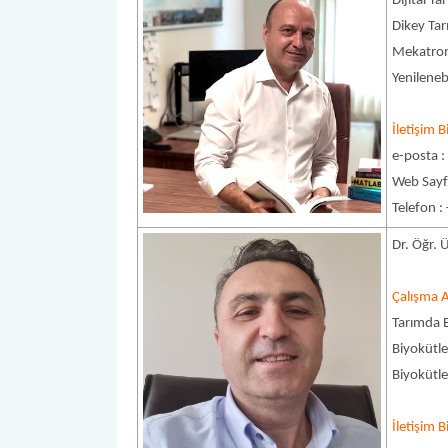
Dijital Ta
Dikey Tar
Mekatron
Yenilenebi
İletişim Bi
e-posta 
Web Sayf
Telefon :
Dr. Öğr. 
Çalışma A
Tarımda E
Biyokütle
Biyokütle
İletişim Bi