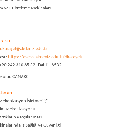
 Üretimde Mekanizasyon
im ve Gübreleme Makinaları
lgileri
:
dkarayel@akdeniz.edu.tr
ası :
https://avesis.akdeniz.edu.tr/dkarayel/
 +90 242 310 65 32 Dahili : 6532
. Murad ÇANAKCI
lanları
Mekanizasyon İşletmeciliği
tim Mekanizasyonu
Artıkların Parçalanması
inalarında İş Sağlığı ve Güvenliği