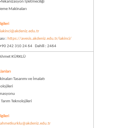
Mekanizasyon İşletmeciliği
şleme Makinaları
lgileri
:
iakinci@akdeniz.edu.tr
ası :
https://avesis.akdeniz.edu.tr/iakinci/
 +90 242 310 24 64 Dahili : 2464
. Ahmet KÜRKLÜ
lanları
inaları Tasarımı ve İmalatı
olojileri
omasyonu
 Tarım Teknolojileri
lgileri
:
ahmetkurklu@akdeniz.edu.tr