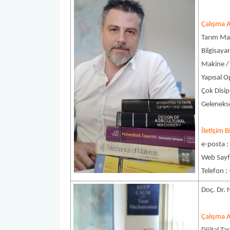
Çalışma A
Tarım Mak
Bilgisaya
Makine /
Yapısal 
Çok Disip
Geleneks
İletişim Bi
e-posta 
Web Sayfa
Telefon :
Doç. Dr.
Çalışma A