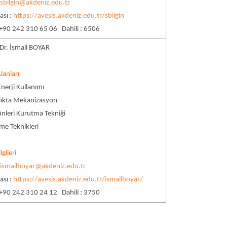
:
sbilgin@akdeniz.edu.tr
ası :
https://avesis.akdeniz.edu.tr/sbilgin
 +90 242 310 65 06 Dahili : 6506
 Dr. İsmail BOYAR
lanları
nerji Kullanımı
lıkta Mekanizasyon
nleri Kurutma Tekniği
me Teknikleri
lgileri
:
ismailboyar@akdeniz.edu.tr
ası :
https://avesis.akdeniz.edu.tr/ismailboyar/
 +90 242 310 24 12 Dahili : 3750