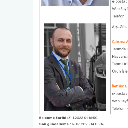
e-posta 
Web Sayf
Telefon :
Arş. Gör.
Çalışma A
Tarımda E
Hayvancı
Tarım Ürü
Ürün İşle
İletişim Bi
e-posta 
Web Sayf
Telefon :
Eklenme tarihi :
3.11.2022 01:16:50
Son güncelleme :
16.06.2025 14:05:16