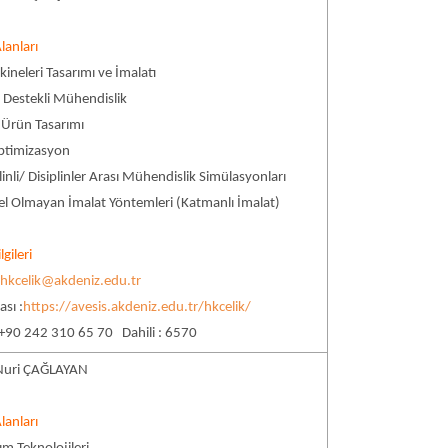
lanları
ineleri Tasarımı ve İmalatı
r Destekli Mühendislik
 Ürün Tasarımı
Optimizasyon
linli/ Disiplinler Arası Mühendislik Simülasyonları
el Olmayan İmalat Yöntemleri (Katmanlı İmalat)
lgileri
:
hkcelik@akdeniz.edu.tr
sı :
https://avesis.akdeniz.edu.tr/hkcelik/
 +90 242 310 65 70 Dahili : 6570
 Nuri ÇAĞLAYAN
lanları