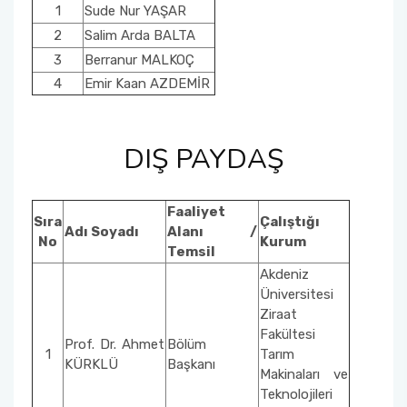
1
Sude Nur YAŞAR
2
Salim Arda BALTA
3
Berranur MALKOÇ
4
Emir Kaan AZDEMİR
DIŞ PAYDAŞ
Faaliyet
Sıra
Çalıştığı
Adı Soyadı
Alanı /
No
Kurum
Temsil
Akdeniz
Üniversitesi
Ziraat
Fakültesi
Prof. Dr. Ahmet
Bölüm
1
Tarım
KÜRKLÜ
Başkanı
Makinaları ve
Teknolojileri