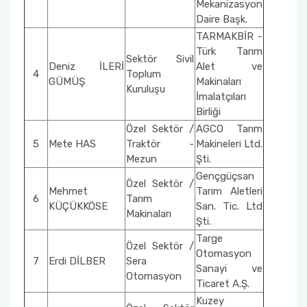
Mekanizasyon
Daire Başk.
TARMAKBİR -
Türk Tarım
Sektör Sivil
Deniz İLERİ
Alet ve
4
Toplum
GÜMÜŞ
Makinaları
Kuruluşu
İmalatçıları
Birliği
Özel Sektör /
AGCO Tarım
5
Mete HAS
Traktör -
Makineleri Ltd.
Mezun
Şti.
Gençgüçsan
Özel Sektör /
Mehmet
Tarım Aletleri
6
Tarım
KÜÇÜKKÖSE
San. Tic. Ltd
Makinaları
Şti.
Targe
Özel Sektör /
Otomasyon
7
Erdi DİLBER
Sera
Sanayi ve
Otomasyon
Ticaret A.Ş.
Kuzey