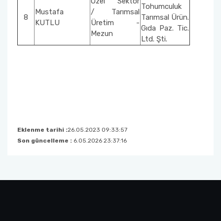
Özel Sektör
Tohumculuk
Mustafa
/ Tarımsal
8
Tarımsal Ürün.
KUTLU
Üretim -
Gıda Paz. Tic.
Mezun
Ltd. Şti.
Eklenme tarihi :
26.05.2023 09:33:57
Son güncelleme :
6.05.2026 23:37:16