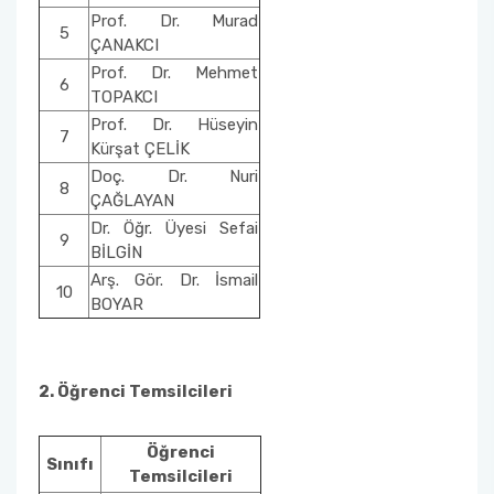
Prof. Dr. Murad
5
ÇANAKCI
Prof. Dr. Mehmet
6
TOPAKCI
Prof. Dr. Hüseyin
7
Kürşat ÇELİK
Doç. Dr. Nuri
8
ÇAĞLAYAN
Dr. Öğr. Üyesi Sefai
9
BİLGİN
Arş. Gör. Dr. İsmail
10
BOYAR
2. Öğrenci Temsilcileri
Öğrenci
Sınıfı
Temsilcileri