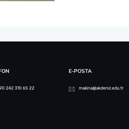
FON
E-POSTA
90 242 310 65 22
makina@akdeniz.edu.tr